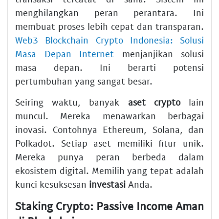
menghilangkan peran perantara. Ini
membuat proses lebih cepat dan transparan.
Web3 Blockchain Crypto Indonesia: Solusi
Masa Depan Internet
menjanjikan solusi
masa depan. Ini berarti potensi
pertumbuhan yang sangat besar.
Seiring waktu, banyak
aset
crypto
lain
muncul. Mereka menawarkan berbagai
inovasi. Contohnya Ethereum, Solana, dan
Polkadot. Setiap aset memiliki fitur unik.
Mereka punya peran berbeda dalam
ekosistem digital. Memilih yang tepat adalah
kunci kesuksesan
investasi
Anda.
Staking Crypto: Passive Income Aman