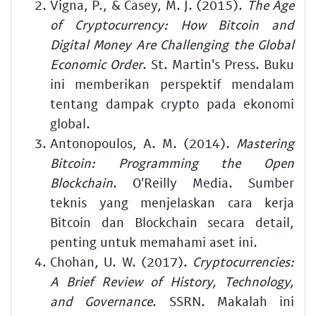
Vigna, P., & Casey, M. J. (2015).
The Age
of Cryptocurrency: How Bitcoin and
Digital Money Are Challenging the Global
Economic Order
. St. Martin's Press. Buku
ini memberikan perspektif mendalam
tentang dampak
crypto
pada ekonomi
global.
Antonopoulos, A. M. (2014).
Mastering
Bitcoin: Programming the Open
Blockchain
. O'Reilly Media. Sumber
teknis yang menjelaskan cara kerja
Bitcoin
dan
Blockchain
secara detail,
penting untuk memahami
aset
ini.
Chohan, U. W. (2017).
Cryptocurrencies:
A Brief Review of History, Technology,
and Governance
. SSRN. Makalah ini