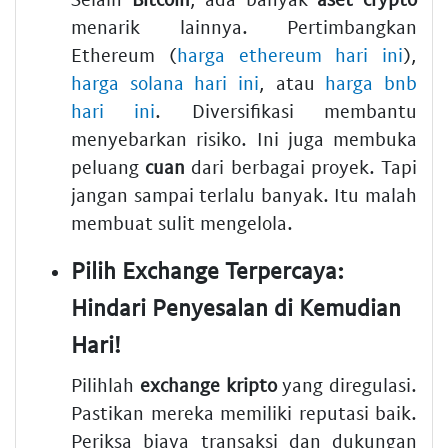
menarik lainnya. Pertimbangkan
Ethereum (
harga ethereum hari ini
),
harga solana hari ini
, atau
harga bnb
hari ini
. Diversifikasi membantu
menyebarkan risiko. Ini juga membuka
peluang
cuan
dari berbagai proyek. Tapi
jangan sampai terlalu banyak. Itu malah
membuat sulit mengelola.
Pilih Exchange Terpercaya:
Hindari Penyesalan di Kemudian
Hari!
Pilihlah
exchange kripto
yang diregulasi.
Pastikan mereka memiliki reputasi baik.
Periksa biaya transaksi dan dukungan