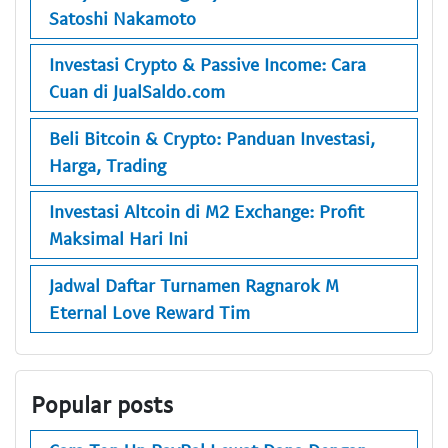
Satoshi Nakamoto
Investasi Crypto & Passive Income: Cara
Cuan di JualSaldo.com
Beli Bitcoin & Crypto: Panduan Investasi,
Harga, Trading
Investasi Altcoin di M2 Exchange: Profit
Maksimal Hari Ini
Jadwal Daftar Turnamen Ragnarok M
Eternal Love Reward Tim
Popular posts