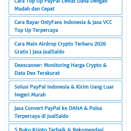
Cara Top Up PayPal Lewat Dana Dengan
Mudah dan Cepat
Cara Bayar OnlyFans Indonesia & Jasa VCC
Top Up Terpercaya
Cara Main Airdrop Crypto Terbaru 2026
Gratis | Jasa JualSaldo
Dexscanner: Monitoring Harga Crypto &
Data Dex Terakurat
Solusi PayPal Indonesia & Kirim Uang Luar
Negeri Murah
Jasa Convert PayPal ke DANA & Pulsa
Terpercaya di JualSaldo
5 Buku Kripto Terbaik & Rekomendasi