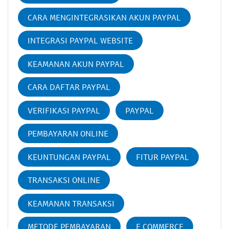
CARA MENGINTEGRASIKAN AKUN PAYPAL
INTEGRASI PAYPAL WEBSITE
KEAMANAN AKUN PAYPAL
CARA DAFTAR PAYPAL
VERIFIKASI PAYPAL
PAYPAL
PEMBAYARAN ONLINE
KEUNTUNGAN PAYPAL
FITUR PAYPAL
TRANSAKSI ONLINE
KEAMANAN TRANSAKSI
METODE PEMBAYARAN
E COMMERCE