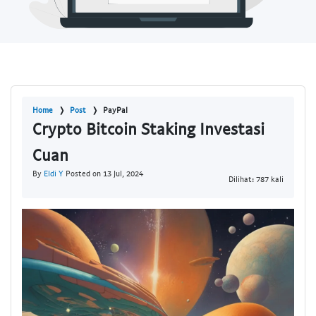
Home
Post
PayPal
Crypto Bitcoin Staking Investasi
Cuan
By
Eldi Y
Posted on 13 Jul, 2024
Dilihat: 787 kali