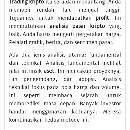
Trading kripto
itu seru dan menantang. Anda
membeli rendah, lalu menjual tinggi.
Tujuannya untuk mendapatkan
profit
. Ini
membutuhkan
analisis pasar kripto
yang
baik. Anda harus mengerti pergerakan harga.
Pelajari grafik, berita, dan sentimen pasar.
Ada dua jenis analisis utama: fundamental
dan teknikal. Analisis fundamental melihat
nilai intrinsik
aset
. Ini mencakup proyeknya,
tim pengembang, dan adopsi. Analisis
teknikal fokus pada pola harga dan volume.
Ini seperti membaca sejarah untuk
memprediksi masa depan. Banyak investor
handal menggunakan keduanya. Mereka
kombinasikan kedua metode ini.