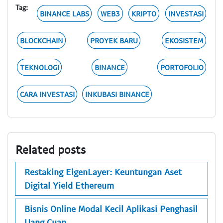
Tag:
BINANCE LABS
WEB3
KRIPTO
INVESTASI
BLOCKCHAIN
PROYEK BARU
EKOSISTEM
TEKNOLOGI
BINANCE
PORTOFOLIO
CARA INVESTASI
INKUBASI BINANCE
Related posts
Restaking EigenLayer: Keuntungan Aset
Digital Yield Ethereum
Bisnis Online Modal Kecil Aplikasi Penghasil
Uang Cuan