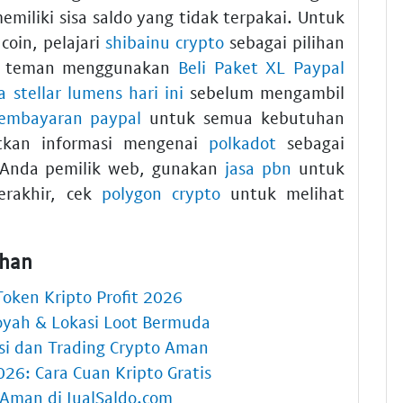
emiliki sisa saldo yang tidak terpakai. Untuk
oin, pelajari
shibainu crypto
sebagai pilihan
an teman menggunakan
Beli Paket XL Paypal
a stellar lumens hari ini
sebelum mengambil
pembayaran paypal
untuk semua kebutuhan
atkan informasi mengenai
polkadot
sebagai
ka Anda pemilik web, gunakan
jasa pbn
untuk
erakhir, cek
polygon crypto
untuk melihat
ahan
Token Kripto Profit 2026
ooyah & Lokasi Loot Bermuda
asi dan Trading Crypto Aman
026: Cara Cuan Kripto Gratis
 Aman di JualSaldo.com