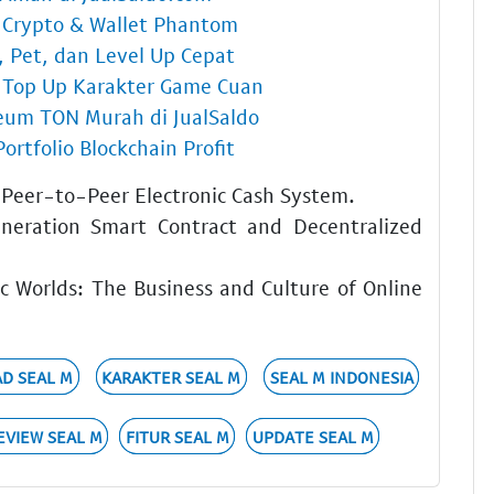
 Crypto & Wallet Phantom
, Pet, dan Level Up Cepat
a Top Up Karakter Game Cuan
reum TON Murah di JualSaldo
Portfolio Blockchain Profit
 Peer-to-Peer Electronic Cash System.
neration Smart Contract and Decentralized
c Worlds: The Business and Culture of Online
D SEAL M
KARAKTER SEAL M
SEAL M INDONESIA
EVIEW SEAL M
FITUR SEAL M
UPDATE SEAL M