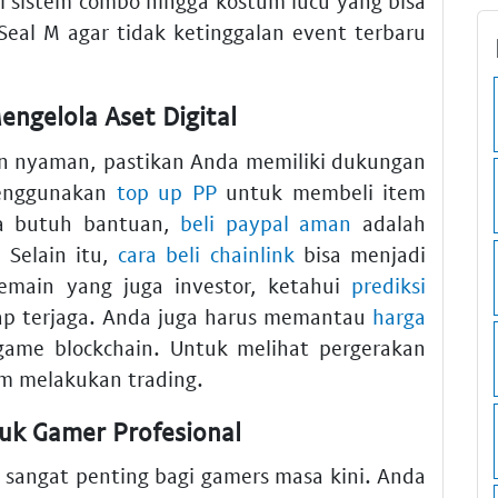
ri sistem combo hingga kostum lucu yang bisa
Seal M agar tidak ketinggalan event terbaru
engelola Aset Digital
an nyaman, pastikan Anda memiliki dukungan
menggunakan
top up PP
untuk membeli item
a butuh bantuan,
beli paypal aman
adalah
. Selain itu,
cara beli chainlink
bisa menjadi
 pemain yang juga investor, ketahui
prediksi
tap terjaga. Anda juga harus memantau
harga
 game blockchain. Untuk melihat pergerakan
m melakukan trading.
uk Gamer Profesional
sangat penting bagi gamers masa kini. Anda