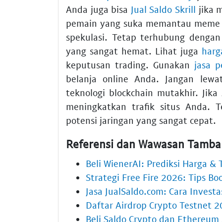
Anda juga bisa
Jual Saldo Skrill
jika m
pemain yang suka memantau meme c
spekulasi. Tetap terhubung deng
yang sangat hemat. Lihat juga
harg
keputusan trading. Gunakan
jasa 
belanja online Anda. Jangan lew
teknologi blockchain mutakhir. Ji
meningkatkan trafik situs Anda. T
potensi jaringan yang sangat cepat.
Referensi dan Wawasan Tamb
Beli WienerAI: Prediksi Harga & 
Strategi Free Fire 2026: Tips B
Jasa JualSaldo.com: Cara Invest
Daftar Airdrop Crypto Testnet 2
Beli Saldo Crypto dan Ethereum