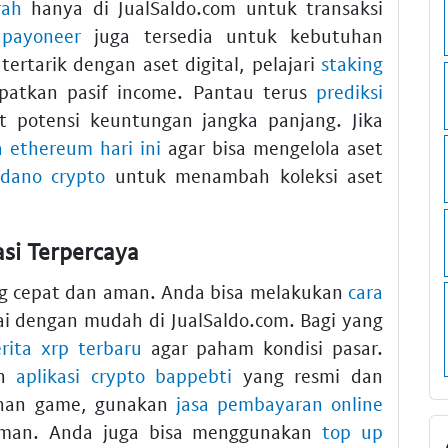
rah
hanya di JualSaldo.com untuk transaksi
 payoneer
juga tersedia untuk kebutuhan
ertarik dengan aset digital, pelajari
staking
patkan pasif income. Pantau terus
prediksi
 potensi keuntungan jangka panjang. Jika
 ethereum hari ini
agar bisa mengelola aset
rdano crypto
untuk menambah koleksi aset
si Terpercaya
ang cepat dan aman. Anda bisa melakukan
cara
i dengan mudah di JualSaldo.com. Bagi yang
rita xrp terbaru
agar paham kondisi pasar.
an
aplikasi crypto bappebti
yang resmi dan
gihan game, gunakan
jasa pembayaran online
 aman. Anda juga bisa menggunakan
top up