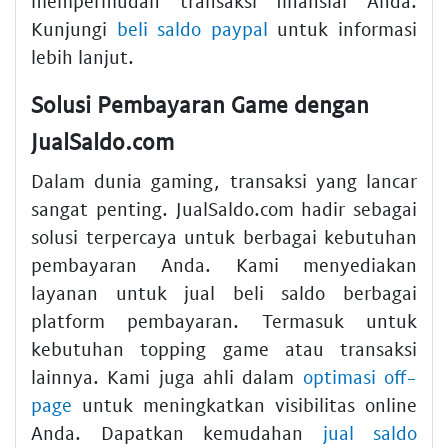
mempermudah transaksi finansial Anda.
Kunjungi
beli saldo paypal
untuk informasi
lebih lanjut.
Solusi Pembayaran Game dengan
JualSaldo.com
Dalam dunia gaming, transaksi yang lancar
sangat penting. JualSaldo.com hadir sebagai
solusi terpercaya untuk berbagai kebutuhan
pembayaran Anda. Kami menyediakan
layanan untuk jual beli saldo berbagai
platform pembayaran. Termasuk untuk
kebutuhan topping game atau transaksi
lainnya. Kami juga ahli dalam
optimasi off-
page
untuk meningkatkan visibilitas online
Anda. Dapatkan kemudahan
jual saldo