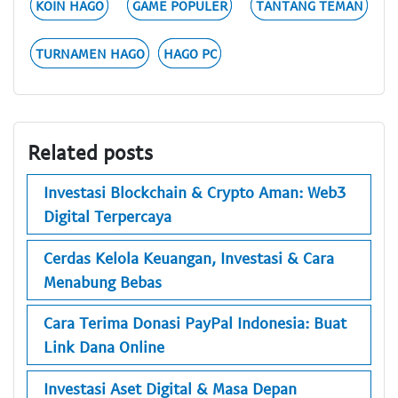
KOIN HAGO
GAME POPULER
TANTANG TEMAN
TURNAMEN HAGO
HAGO PC
Related posts
Investasi Blockchain & Crypto Aman: Web3
Digital Terpercaya
Cerdas Kelola Keuangan, Investasi & Cara
Menabung Bebas
Cara Terima Donasi PayPal Indonesia: Buat
Link Dana Online
Investasi Aset Digital & Masa Depan