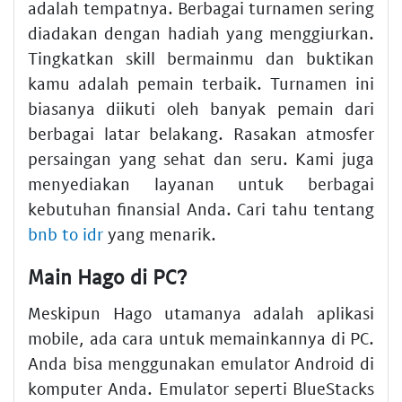
adalah tempatnya. Berbagai turnamen sering
diadakan dengan hadiah yang menggiurkan.
Tingkatkan skill bermainmu dan buktikan
kamu adalah pemain terbaik. Turnamen ini
biasanya diikuti oleh banyak pemain dari
berbagai latar belakang. Rasakan atmosfer
persaingan yang sehat dan seru. Kami juga
menyediakan layanan untuk berbagai
kebutuhan finansial Anda. Cari tahu tentang
bnb to idr
yang menarik.
Main Hago di PC?
Meskipun Hago utamanya adalah aplikasi
mobile, ada cara untuk memainkannya di PC.
Anda bisa menggunakan emulator Android di
komputer Anda. Emulator seperti BlueStacks