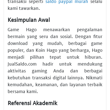
transaksi seperti
saldo paypal murah
selalu
kami tawarkan.
Kesimpulan Awal
Game Hago menawarkan pengalaman
bermain yang seru dan sosial. Dengan fitur
download yang mudah, berbagai game
populer, dan Koin Hago yang berharga, Hago
menjadi pilihan tepat untuk hiburan.
JualSaldo.com hadir untuk mendukung
aktivitas gaming Anda dan berbagai
kebutuhan transaksi digital lainnya. Nikmati
kemudahan, keamanan, dan layanan terbaik
bersama kami.
Referensi Akademik