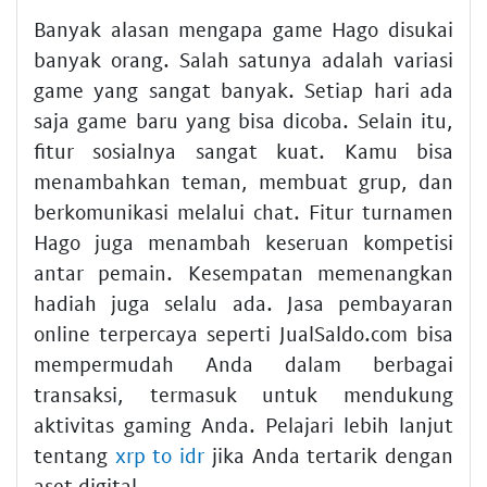
Banyak alasan mengapa game Hago disukai
banyak orang. Salah satunya adalah variasi
game yang sangat banyak. Setiap hari ada
saja game baru yang bisa dicoba. Selain itu,
fitur sosialnya sangat kuat. Kamu bisa
menambahkan teman, membuat grup, dan
berkomunikasi melalui chat. Fitur turnamen
Hago juga menambah keseruan kompetisi
antar pemain. Kesempatan memenangkan
hadiah juga selalu ada. Jasa pembayaran
online terpercaya seperti JualSaldo.com bisa
mempermudah Anda dalam berbagai
transaksi, termasuk untuk mendukung
aktivitas gaming Anda. Pelajari lebih lanjut
tentang
xrp to idr
jika Anda tertarik dengan
aset digital.