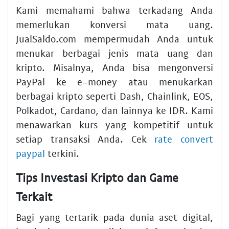
Kami memahami bahwa terkadang Anda
memerlukan konversi mata uang.
JualSaldo.com mempermudah Anda untuk
menukar berbagai jenis mata uang dan
kripto. Misalnya, Anda bisa mengonversi
PayPal ke e-money atau menukarkan
berbagai kripto seperti Dash, Chainlink, EOS,
Polkadot, Cardano, dan lainnya ke IDR. Kami
menawarkan kurs yang kompetitif untuk
setiap transaksi Anda. Cek
rate convert
paypal
terkini.
Tips Investasi Kripto dan Game
Terkait
Bagi yang tertarik pada dunia aset digital,