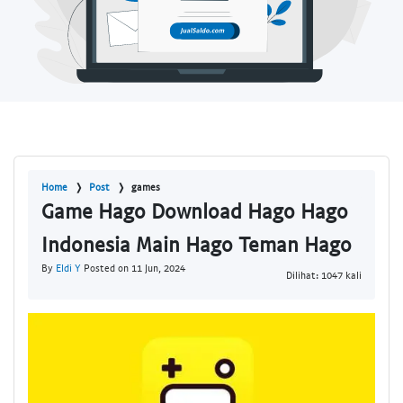
Home
Post
games
Game Hago Download Hago Hago
Indonesia Main Hago Teman Hago
By
Eldi Y
Posted on 11 Jun, 2024
Dilihat: 1047 kali