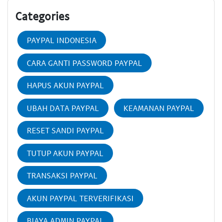
Categories
PAYPAL INDONESIA
CARA GANTI PASSWORD PAYPAL
HAPUS AKUN PAYPAL
UBAH DATA PAYPAL
KEAMANAN PAYPAL
RESET SANDI PAYPAL
TUTUP AKUN PAYPAL
TRANSAKSI PAYPAL
AKUN PAYPAL TERVERIFIKASI
BIAYA ADMIN PAYPAL