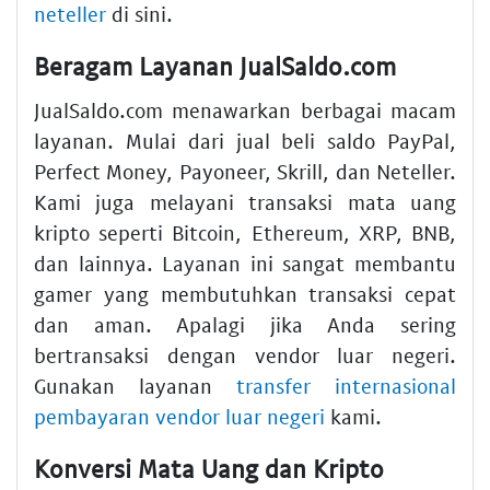
neteller
di sini.
Beragam Layanan JualSaldo.com
JualSaldo.com menawarkan berbagai macam
layanan. Mulai dari jual beli saldo PayPal,
Perfect Money, Payoneer, Skrill, dan Neteller.
Kami juga melayani transaksi mata uang
kripto seperti Bitcoin, Ethereum, XRP, BNB,
dan lainnya. Layanan ini sangat membantu
gamer yang membutuhkan transaksi cepat
dan aman. Apalagi jika Anda sering
bertransaksi dengan vendor luar negeri.
Gunakan layanan
transfer internasional
pembayaran vendor luar negeri
kami.
Konversi Mata Uang dan Kripto