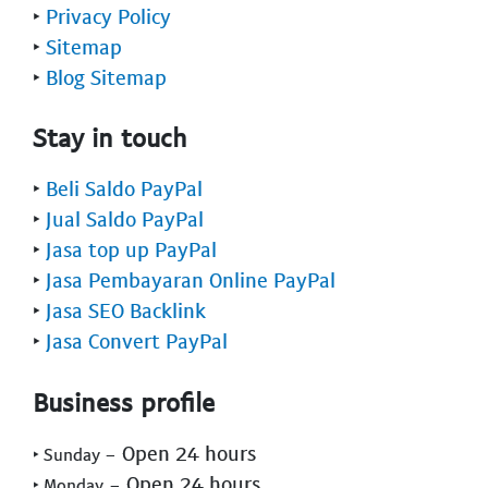
‣
Privacy Policy
‣
Sitemap
‣
Blog Sitemap
Stay in touch
‣
Beli Saldo PayPal
‣
Jual Saldo PayPal
‣
Jasa top up PayPal
‣
Jasa Pembayaran Online PayPal
‣
Jasa SEO Backlink
‣
Jasa Convert PayPal
Business profile
- Open 24 hours
‣ Sunday
- Open 24 hours
‣ Monday