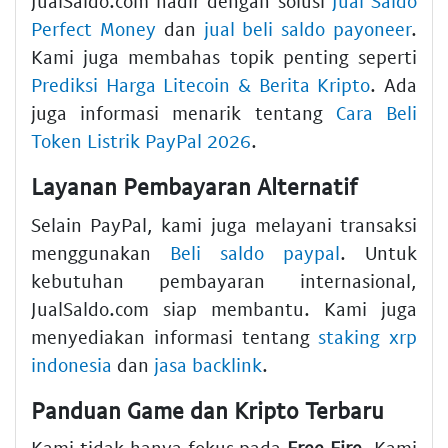
JualSaldo.com hadir dengan solusi
Jual Saldo
Perfect Money
dan
jual beli saldo payoneer
.
Kami juga membahas topik penting seperti
Prediksi Harga Litecoin & Berita Kripto
. Ada
juga informasi menarik tentang
Cara Beli
Token Listrik PayPal 2026
.
Layanan Pembayaran Alternatif
Selain PayPal, kami juga melayani transaksi
menggunakan
Beli saldo paypal
. Untuk
kebutuhan pembayaran internasional,
JualSaldo.com siap membantu. Kami juga
menyediakan informasi tentang
staking xrp
indonesia
dan
jasa backlink
.
Panduan Game dan Kripto Terbaru
Kami tidak hanya fokus pada
Free Fire
. Kami