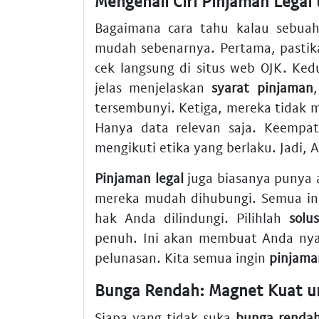
Mengenali Ciri Pinjaman Lega
Bagaimana cara tahu kalau sebu
mudah sebenarnya. Pertama, pastika
cek langsung di situs web OJK. Ked
jelas menjelaskan
syarat pinjaman
tersembunyi. Ketiga, mereka tidak 
Hanya data relevan saja. Keempat
mengikuti etika yang berlaku. Jadi, 
Pinjaman legal
juga biasanya punya 
mereka mudah dihubungi. Semua in
hak Anda dilindungi. Pilihlah
solu
penuh. Ini akan membuat Anda ny
pelunasan. Kita semua ingin
pinjam
Bunga Rendah: Magnet Kuat 
Siapa yang tidak suka
bunga renda