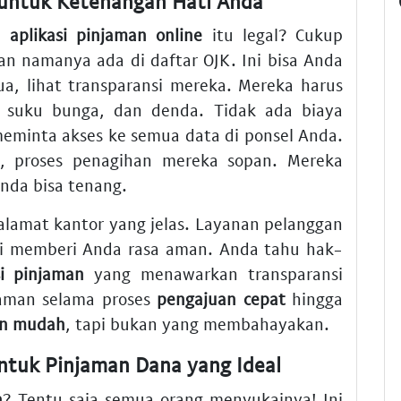
l untuk Ketenangan Hati Anda
ah
aplikasi pinjaman online
itu legal? Cukup
n namanya ada di daftar OJK. Ini bisa Anda
ua, lihat transparansi mereka. Mereka harus
, suku bunga, dan denda. Tidak ada biaya
meminta akses ke semua data di ponsel Anda.
, proses penagihan mereka sopan. Mereka
Anda bisa tenang.
alamat kantor yang jelas. Layanan pelanggan
i memberi Anda rasa aman. Anda tahu hak-
si pinjaman
yang menawarkan transparansi
aman selama proses
pengajuan cepat
hingga
an mudah
, tapi bukan yang membahayakan.
untuk
Pinjaman Dana
yang Ideal
h
? Tentu saja semua orang menyukainya! Ini