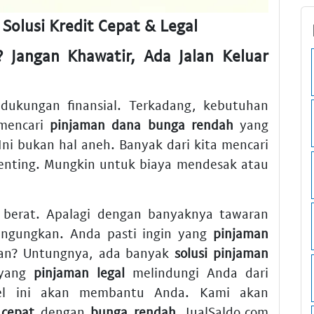
olusi Kredit Cepat & Legal
? Jangan Khawatir, Ada Jalan Keluar
ukungan finansial. Terkadang, kebutuhan
mencari
pinjaman dana bunga rendah
yang
 Ini bukan hal aneh. Banyak dari kita mencari
enting. Mungkin untuk biaya mendesak atau
 berat. Apalagi dengan banyaknya tawaran
ngungkan. Anda pasti ingin yang
pinjaman
kan? Untungnya, ada banyak
solusi pinjaman
 yang
pinjaman legal
melindungi Anda dari
kel ini akan membantu Anda. Kami akan
 cepat
dengan
bunga rendah
. JualSaldo.com