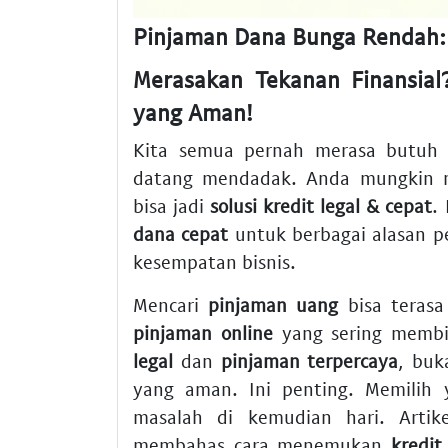
Pinjaman Dana Bunga Rendah: S
Merasakan Tekanan Finansial
yang Aman!
Kita semua pernah merasa butuh d
datang mendadak. Anda mungkin 
bisa jadi
solusi kredit legal & cepat
.
dana cepat
untuk berbagai alasan p
kesempatan bisnis.
Mencari
pinjaman uang
bisa terasa
pinjaman online
yang sering membi
legal
dan
pinjaman terpercaya
, bu
yang aman. Ini penting. Memilih
masalah di kemudian hari. Arti
membahas cara menemukan
kredit