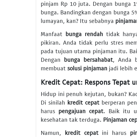
pinjam Rp 10 juta. Dengan bunga 1
bunga. Bandingkan dengan bunga 5% p
lumayan, kan? Itu sebabnya
pinjama
Manfaat
bunga rendah
tidak hanya
pikiran. Anda tidak perlu stres me
pada tujuan utama pinjaman itu. Ba
Dengan
bunga bersahabat
, Anda b
membuat
solusi pinjaman
jadi lebih e
Kredit Cepat: Respons Tepat
Hidup ini penuh kejutan, bukan? K
Di sinilah
kredit cepat
berperan pen
harus
pengajuan cepat
. Baik itu 
kesehatan tak terduga.
Pinjaman ce
Namun,
kredit cepat
ini harus
pi