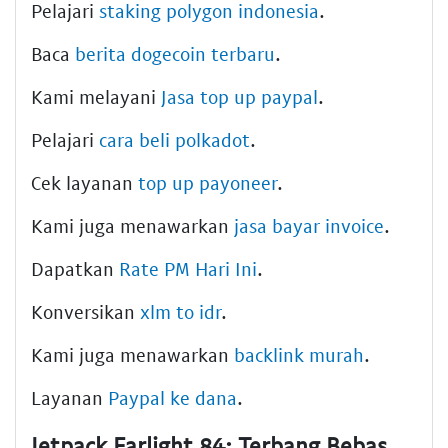
Pelajari
staking polygon indonesia
.
Baca
berita dogecoin terbaru
.
Kami melayani
Jasa top up paypal
.
Pelajari
cara beli polkadot
.
Cek layanan
top up payoneer
.
Kami juga menawarkan
jasa bayar invoice
.
Dapatkan
Rate PM Hari Ini
.
Konversikan
xlm to idr
.
Kami juga menawarkan
backlink murah
.
Layanan
Paypal ke dana
.
Jetpack Farlight 84: Terbang Bebas