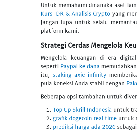
Untuk memahami dinamika aset lai
Kurs IDR & Analisis Crypto
yang mem
Jangan lupa untuk selalu memantau
platform kami.
Strategi Cerdas Mengelola Keu
Mengelola keuangan di era digita
seperti
Paypal ke dana
memudahkan An
itu,
staking axie infinity
memberika
pula koneksi Anda stabil dengan
Pak
Beberapa opsi tambahan untuk diversi
Top Up Skrill Indonesia
untuk tra
grafik dogecoin real time
untuk m
prediksi harga ada 2026
sebagai