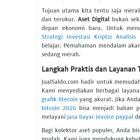
Tujuan utama kita tentu saja mera
dan terukur.
Aset Digital
bukan seka
depan ekonomi baru. Untuk mend
Strategi Investasi Kripto: Analisi
belajar. Pemahaman mendalam akan
sedang merah.
Langkah Praktis dan Layanan 
JualSaldo.com hadir untuk memudah
Kami menyediakan berbagai layan
grafik litecoin
yang akurat. Jika An
bitcoin 2026
bisa menjadi bahan pe
melayani
jasa bayar invoice paypal
de
Bagi kolektor aset populer, Anda b
mudah. Kami juga mendukung kebut