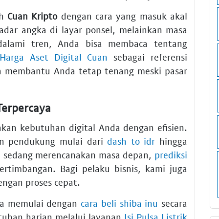
ih
Cuan Kripto
dengan cara yang masuk akal
dar angka di layar ponsel, melainkan masa
alami tren, Anda bisa membaca tentang
s Harga Aset Digital Cuan
sebagai referensi
 membantu Anda tetap tenang meski pasar
Terpercaya
kan kebutuhan digital Anda dengan efisien.
an pendukung mulai dari
dash to idr
hingga
da sedang merencanakan masa depan,
prediksi
rtimbangan. Bagi pelaku bisnis, kami juga
ngan proses cepat.
isa memulai dengan
cara beli shiba inu
secara
uhan harian melalui layanan
Isi Pulsa Listrik