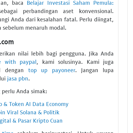
han, baca
Belajar Investasi Saham Pemula:
bagai perbandingan aset konvensional.
gi Anda dari kesalahan fatal. Perlu diingat,
an sebelum menaruh modal.
o.com
rikan nilai lebih bagi pengguna. Jika Anda
 with paypal
, kami solusinya. Kami juga
al dengan
top up payoneer
. Jangan lupa
lui
jasa pbn
.
 perlu Anda simak:
pto & Token AI Data Economy
n Viral Solana & Politik
gital & Pasar Kripto Cuan