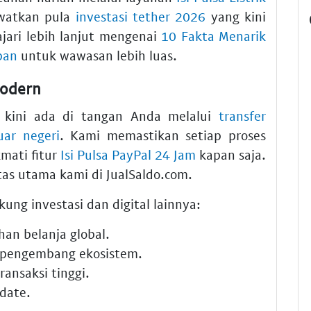
ewatkan pula
investasi tether 2026
yang kini
jari lebih lanjut mengenai
10 Fakta Menarik
pan
untuk wawasan lebih luas.
Modern
l kini ada di tangan Anda melalui
transfer
uar negeri
. Kami memastikan setiap proses
kmati fitur
Isi Pulsa PayPal 24 Jam
kapan saja.
as utama kami di JualSaldo.com.
ung investasi dan digital lainnya:
n belanja global.
 pengembang ekosistem.
ansaksi tinggi.
date.