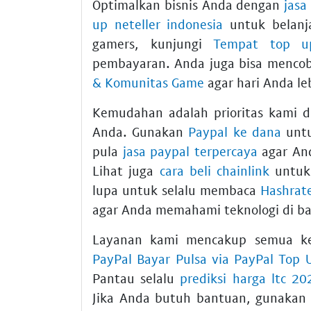
Optimalkan bisnis Anda dengan
jasa
up neteller indonesia
untuk belanja
gamers, kunjungi
Tempat top u
pembayaran. Anda juga bisa menco
& Komunitas Game
agar hari Anda le
Kemudahan adalah prioritas kami d
Anda. Gunakan
Paypal ke dana
untu
pula
jasa paypal terpercaya
agar And
Lihat juga
cara beli chainlink
untuk 
lupa untuk selalu membaca
Hashrate
agar Anda memahami teknologi di bal
Layanan kami mencakup semua ke
PayPal Bayar Pulsa via PayPal Top 
Pantau selalu
prediksi harga ltc 20
Jika Anda butuh bantuan, gunaka