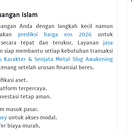
uangan Islam
uangan Anda dengan langkah kecil namun
unakan
prediksi harga eos 2026
untuk
 secara tepat dan terukur. Layanan
jasa
om siap membantu setiap kebutuhan transaksi
s Karakter & Senjata Metal Slug Awakening
enang setelah urusan finansial beres.
fikasi aset.
atform terpercaya.
nvestasi tetap aman.
m masuk pasar.
ney
untuk akses modal.
fer biaya murah.