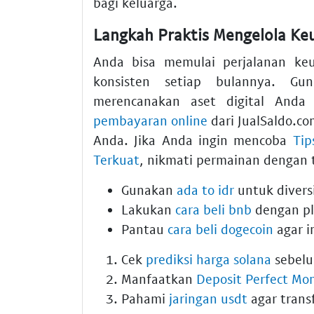
bagi keluarga.
Langkah Praktis Mengelola Ke
Anda bisa memulai perjalanan ke
konsisten setiap bulannya. G
merencanakan aset digital Anda
pembayaran online
dari JualSaldo.c
Anda. Jika Anda ingin mencoba
Tip
Terkuat
, nikmati permainan dengan t
Gunakan
ada to idr
untuk diversi
Lakukan
cara beli bnb
dengan pl
Pantau
cara beli dogecoin
agar i
Cek
prediksi harga solana
sebelu
Manfaatkan
Deposit Perfect Mo
Pahami
jaringan usdt
agar trans