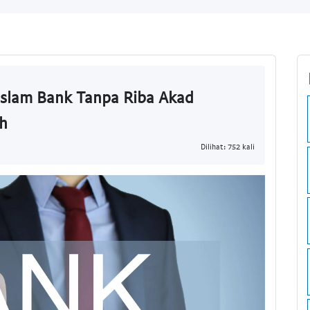
Islam Bank Tanpa Riba Akad
h
Dilihat: 752 kali