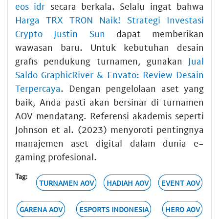
eos idr
secara berkala. Selalu ingat bahwa
Harga TRX TRON Naik! Strategi Investasi
Crypto Justin Sun
dapat memberikan
wawasan baru. Untuk kebutuhan desain
grafis pendukung turnamen, gunakan
Jual
Saldo GraphicRiver & Envato: Review Desain
Terpercaya
. Dengan pengelolaan aset yang
baik, Anda pasti akan bersinar di turnamen
AOV mendatang. Referensi akademis seperti
Johnson et al. (2023) menyoroti pentingnya
manajemen aset digital dalam dunia e-
gaming profesional.
Tag:
TURNAMEN AOV
HADIAH AOV
EVENT AOV
GARENA AOV
ESPORTS INDONESIA
HERO AOV