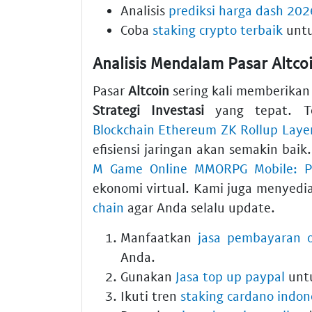
Analisis
prediksi harga dash 202
Coba
staking crypto terbaik
untu
Analisis Mendalam Pasar Altco
Pasar
Altcoin
sering kali memberikan 
Strategi Investasi
yang tepat. Te
Blockchain Ethereum ZK Rollup Laye
efisiensi jaringan akan semakin bai
M Game Online MMORPG Mobile: Pet
ekonomi virtual. Kami juga menyed
chain
agar Anda selalu update.
Manfaatkan
jasa pembayaran o
Anda.
Gunakan
Jasa top up paypal
untu
Ikuti tren
staking cardano indon