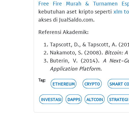
Free Fire Murah & Turnamen Esp
kebutuhan aset kripto seperti
xlm to
akses di JualSaldo.com.
Referensi Akademik:
Tapscott, D., & Tapscott, A. (20
Nakamoto, S. (2008).
Bitcoin: 
Buterin, V. (2014).
A Next-Ge
Application Platform
.
Tag:
ETHEREUM
CRYPTO
SMART C
INVESTASI
DAPPS
ALTCOIN
STRATEGI