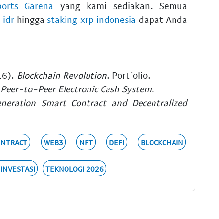
orts Garena
yang kami sediakan. Semua
 idr
hingga
staking xrp indonesia
dapat Anda
16).
Blockchain Revolution
. Portfolio.
A Peer-to-Peer Electronic Cash System
.
neration Smart Contract and Decentralized
ONTRACT
WEB3
NFT
DEFI
BLOCKCHAIN
 INVESTASI
TEKNOLOGI 2026