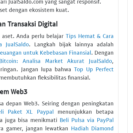
ari JualSaldo.com yang sangat responsif.
set dengan ekosistem kuat.
 Transaksi Digital
 aset. Anda perlu belajar
Tips Hemat & Cara
a JualSaldo
. Langkah bijak lainnya adalah
Keuangan untuk Kebebasan Finansial
. Dengan
itcoin: Analisa Market Akurat JualSaldo
,
h ringan. Jangan lupa bahwa
Top Up Perfect
membutuhkan fleksibilitas finansial.
tem Web3
sa depan Web3. Seiring dengan peningkatan
eli Paket XL Paypal
menunjukkan betapa
nda juga bisa menikmati
Beli Pulsa via PayPal
para gamer, jangan lewatkan
Hadiah Diamond