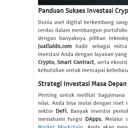
Panduan Sukses Investasi Cry
Dunia aset digital berkembang sanga
cerdas dalam membangun portofoli
dengan banyaknya pilihan teknolo
JualSaldo.com
hadir sebagai mitra
investasi Anda dengan layanan yan
Crypto
,
Smart Contract
, serta ekosi
kebutuhan untuk mencapai kebebasan
Strategi Investasi Masa Depan
Penting untuk melihat bagaimana
nilai. Anda bisa mulai dengan rise
sektor
DeFi
. Banyak investor pemul
memahami fungsi
DApps
. Melalui
I
Market Blockchain
, Anda akan mene