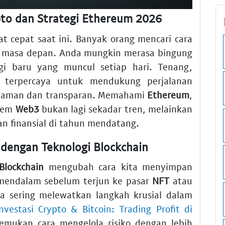
pto dan Strategi Ethereum 2026
t cepat saat ini. Banyak orang mencari cara
o masa depan. Anda mungkin merasa bingung
gi baru yang muncul setiap hari. Tenang,
 terpercaya untuk mendukung perjalanan
g aman dan transparan. Memahami
Ethereum
,
stem
Web3
bukan lagi sekadar tren, melainkan
 finansial di tahun mendatang.
 dengan Teknologi Blockchain
Blockchain
mengubah cara kita menyimpan
t mendalam sebelum terjun ke pasar
NFT
atau
a sering melewatkan langkah krusial dalam
nvestasi Crypto & Bitcoin: Trading Profit di
mukan cara mengelola risiko dengan lebih